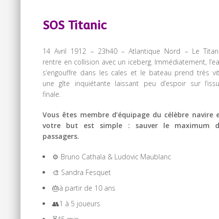
SOS Titanic
14 Avril 1912 – 23h40 – Atlantique Nord – Le Titan
rentre en collision avec un iceberg. Immédiatement, l’e
s’engouffre dans les cales et le bateau prend très vi
une gîte inquiétante laissant peu d’espoir sur l’iss
finale.
Vous êtes membre d’équipage du célèbre navire 
votre but est simple : sauver le maximum 
passagers.
⚙️ Bruno Cathala & Ludovic Maublanc
🎨 Sandra Fesquet
🎂à partir de 10 ans
👥1 à 5 joueurs