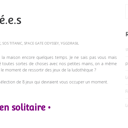
é.e.s
X
,
SOS TITANIC
,
SPACE GATE ODYSSEY
,
YGGDRASIL
s
 la maison encore quelques temps. Je ne sais pas vous mais
p
isé toutes sortes de choses avec nos petites mains, on a même
s le moment de ressortir des jeux de la ludothèque ?
L
 sélection de 8 jeux qui devraient vous occuper un moment.
F
en solitaire •
L