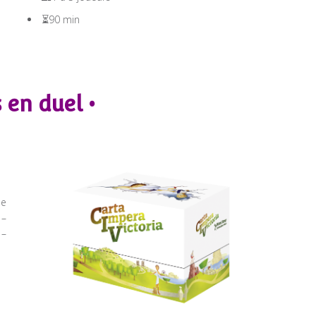
⏳90 min
 en duel •
ue
 –
 –