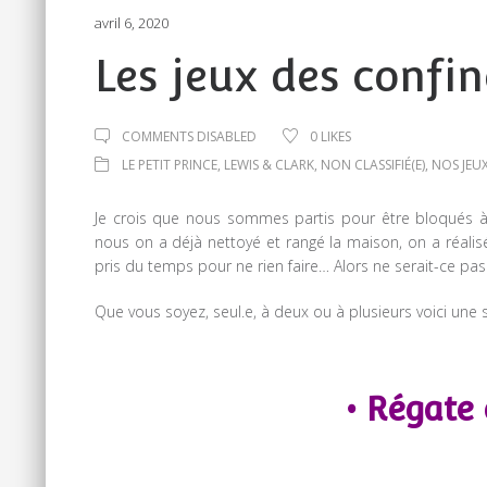
avril 6, 2020
Les jeux des confin
COMMENTS DISABLED
0
LIKES
LE PETIT PRINCE
,
LEWIS & CLARK
,
NON CLASSIFIÉ(E)
,
NOS JEU
Je crois que nous sommes partis pour être bloqués à
nous on a déjà nettoyé et rangé la maison, on a réal
pris du temps pour ne rien faire… Alors ne serait-ce pa
Que vous soyez, seul.e, à deux ou à plusieurs voici une
• Régate 