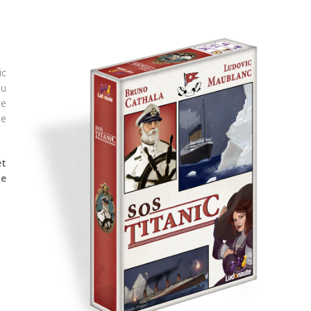
ic
au
te
ue
et
de