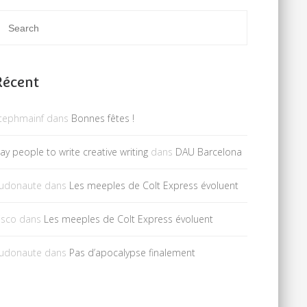
Récent
tephmainf
dans
Bonnes fêtes !
ay people to write creative writing
dans
DAU Barcelona
udonaute
dans
Les meeples de Colt Express évoluent
isco
dans
Les meeples de Colt Express évoluent
udonaute
dans
Pas d’apocalypse finalement